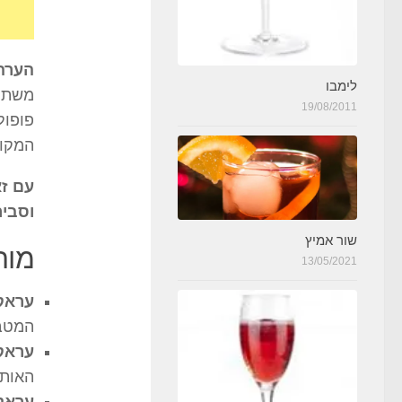
הערה
לימבו
משתנה
19/08/2011
המקו
עם זא
וסביר
שור אמיץ
מות
13/05/2021
עראק
המטבח
עראק 
האותנ