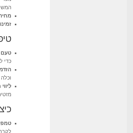
המשק
מחיר:
זמינו
טיפ
טעם א
כדי ל
הזדמנ
וכלה 
ליווי
מזטים
כיצ
טמפר
לקרר 