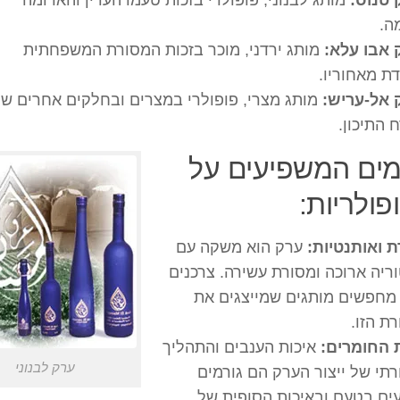
טנוס:
מותג לבנוני, פופולרי בזכות טעמו העדין והארומה
ה.
אבו עלא:
מותג ירדני, מוכר בזכות המסורת המשפחתית
ת מאחוריו.
 אל-עריש:
מותג מצרי, פופולרי במצרים ובחלקים אחרים ש
 התיכון.
מים המשפיעים על
פולריות:
 ואותנטיות:
ערק הוא משקה עם
ריה ארוכה ומסורת עשירה. צרכנים
מחפשים מותגים שמייצגים את
ת הזו.
 החומרים:
איכות הענבים והתהליך
ערק לבנוני
תי של ייצור הערק הם גורמים
ים בטעם ובאיכות הסופית של