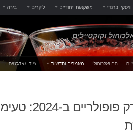
וויסקי וברנדי
משקאות ייחודיים
ליקרים
בירה
לכוהול וקוקטיילים
’ים
חם ואלכוהולי
מאמרים וחדשות
ציוד וגאדג'טים
י
מותגי ערק פופולריים ב-2024:
ת