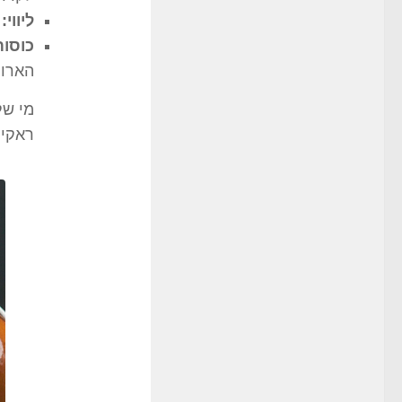
ליווי:
ע
כוסות
הארו
מי של
ראקי.