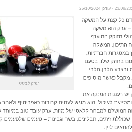
23/08/20
· עודכן
25/10/2024
דם כל קצת על המשקה
– ערק הוא משקה
ולי מזוקק המועדף
 התיכון.
המשקה
 במסגרות חברתיות,
ם בחוזק שלו, בטעם
 ובצבע הלבן-חלבי
מקבל כאשר מוסיפים
ערק לבנוני
ם.
יש רעננות המנקה את
מסייעת לעיכול.
הוא מוגש לעתים קרובות כאפריטיף ולאחר מ
ה המושלם למבחר קלאסי של מזות.
ערק עובד טוב במיוחד ע
 שכוללת זיתים, תבלינים, בשר וגבינות – טעמים שלפעמים 
להתאים ליין.