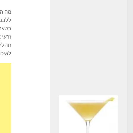
מה ה
ללבנון
בטעם 
זרעי 
תהליכ
לאיכוי