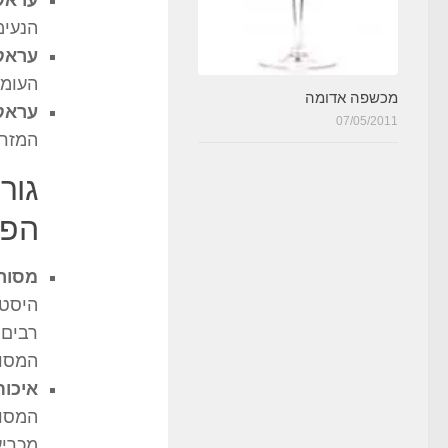
עראק 
הנעימ
עראק 
העומד
מכשפה אדומה
עראק
07/05/2011
המזרח
גור
הפו
מסורת
היסטו
רבים 
המסור
איכות
המסור
מכריע