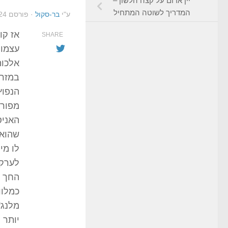
יין אדום על קצה הלשון –
המדריך לשוטה המתחיל
ע"י
בר-סקול
· פורסם
24
אז קו
SHARE
עצמו 
אלכוה
במזרח
הנפוץ
מפורס
האניס
שהוא 
לו מי
לערק 
החך ו
כמלוו
מלנג'
יותר 