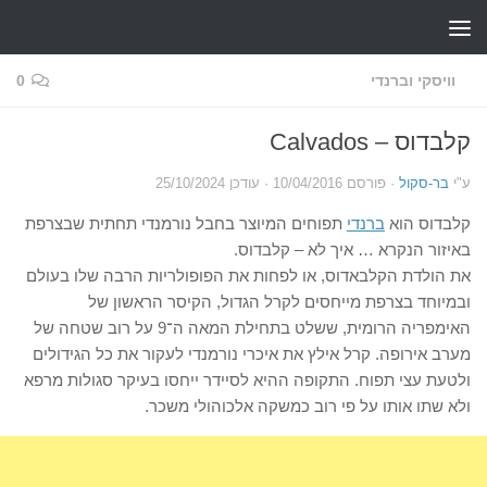
Skip to content
וויסקי וברנדי
0
קלבדוס – Calvados
ע"י
בר-סקול
· פורסם
10/04/2016
· עודכן
25/10/2024
קלבדוס הוא
ברנדי
תפוחים המיוצר בחבל נורמנדי תחתית שבצרפת
באיזור הנקרא … איך לא – קלבדוס.
את הולדת הקלבאדוס, או לפחות את הפופולריות הרבה שלו בעולם
ובמיוחד בצרפת מייחסים לקרל הגדול, הקיסר הראשון של
האימפריה הרומית, ששלט בתחילת המאה ה־9 על רוב שטחה של
מערב אירופה. קרל אילץ את איכרי נורמנדי לעקור את כל הגידולים
ולטעת עצי תפוח. התקופה ההיא לסיידר ייחסו בעיקר סגולות מרפא
ולא שתו אותו על פי רוב כמשקה אלכוהולי משכר.