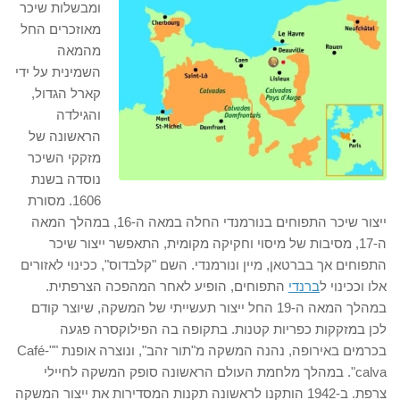
ומבשלות שיכר
מאוזכרים החל
מהמאה
השמינית על ידי
קארל הגדול,
והגילדה
הראשונה של
מזקקי השיכר
נוסדה בשנת
1606. מסורת
ייצור שיכר התפוחים בנורמנדי החלה במאה ה-16, במהלך המאה
ה-17, מסיבות של מיסוי וחקיקה מקומית, התאפשר ייצור שיכר
התפוחים אך בברטאן, מיין ונורמנדי. השם "קלבדוס", ככינוי לאזורים
אלו וככינוי ל
ברנדי
התפוחים, הופיע לאחר המהפכה הצרפתית.
במהלך המאה ה-19 החל ייצור תעשייתי של המשקה, שיוצר קודם
לכן במזקקות כפריות קטנות. בתקופה בה הפילוקסרה פגעה
בכרמים באירופה, נהנה המשקה מ"תור זהב", ונוצרה אופנת ""Café-
calva". במהלך מלחמת העולם הראשונה סופק המשקה לחיילי
צרפת. ב-1942 הותקנו לראשונה תקנות המסדירות את ייצור המשקה