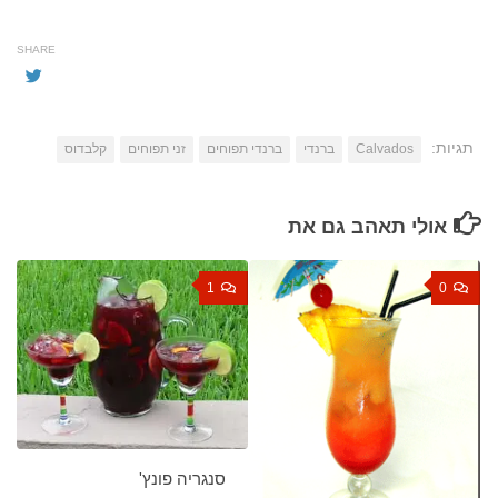
SHARE
תגיות:
Calvados
ברנדי
ברנדי תפוחים
זני תפוחים
קלבדוס
אולי תאהב גם את
1
0
סנגריה פונץ'