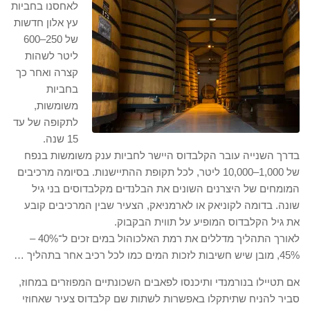
לאחסנו בחביות
עץ אלון חדשות
של 250–600
ליטר לשהות
קצרה ואחר כך
בחביות
משומשות,
לתקופה של עד
15 שנה.
בדרך השנייה עובר הקלבדוס היישר לחביות ענק משומשות בנפח
של 1,000–10,000 ליטר, לכל תקופת ההתיישנות. בסיומה מרכיבים
המומחים של היצרנים השונים את הבלנדים מקלבדוסים בני גיל
שונה. בדומה לקוניאק או לארמניאק, הצעיר שבין המרכיבים קובע
את גיל הקלבדוס המופיע על תווית הבקבוק.
לאורך התהליך מדללים את רמת האלכוהול במים זכים ל־40% –
45%, מובן שיש חשיבות לזכות המים כמו לכל רכיב אחר בתהליך …
אם תטיילו בנורמנדי ותיכנסו לפאבים השכונתיים המפוזרים במחוז,
סביר להניח שתיתקלו באפשרות לשתות שם קלבדוס צעיר שאחוזי