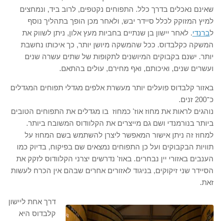
שאינם נאכלים בדרך כלל. התפוחים נקטפים, לרוב ביד, ונמחצים
למיץ המזוקק לכלל סיידר יבש, ולאחר מכן הופך בתהליך נוסף
ל
ברנדי
. לאחר יישון בן שנתיים בחביות מעץ אלון, ניתן לשווק את
המשקה כקלבדוס. ככל שהמשקה מיושן יותר, כך איכותו נחשבת
יותר. ישנם בקבוקים המיושנים לתקופות של שתים עשרה שנים
ועשרים שנים, ואיכותם, ואף מחירם, עולים בהתאם.
באזור קלבדוס פועלים יותר מעשרת אלפים מגדלי תפוחים המגדלים
כ־200 זנים.
נוהגים לראות את מחוז אוז' כמחוז בו מגדלים את התפוחים הטובים
ביותר בנורמנדי ושם גם מייצרים את הקלוודוס המשובח ביותר.
למחוז זה ניתן אישור המאפשר ליצרן להשתמש בשם המחוז על
תוויות הבקבוקים ועל כן התפוחים נמצאים שם בפיקוח, בדיוק כמו
הענבים באזורי יין נבחרים. באוז' נדרשים יצרני הקלוודוס לזקק את
הסיידר שני זיקוקים, בניגוד לאזורים אחרים שבהם אין הכרח לעשות
זאת.
דרך אחת ליישון
קלבדוס היא