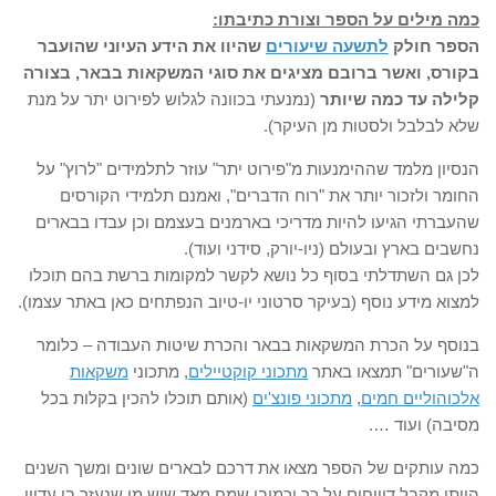
כמה מילים על הספר וצורת כתיבתו:
הספר חולק
לתשעה שיעורים
שהיוו את הידע העיוני שהועבר
בקורס, ואשר ברובם מציגים את סוגי המשקאות בבאר, בצורה
קלילה עד כמה שיותר
(נמנעתי בכוונה לגלוש לפירוט יתר על מנת
שלא לבלבל ולסטות מן העיקר).
הנסיון מלמד שההימנעות מ"פירוט יתר" עוזר לתלמידים "לרוץ" על
החומר ולזכור יותר את "רוח הדברים", ואמנם תלמידי הקורסים
שהעברתי הגיעו להיות מדריכי בארמנים בעצמם וכן עבדו בבארים
נחשבים בארץ ובעולם (ניו-יורק, סידני ועוד).
לכן גם השתדלתי בסוף כל נושא לקשר למקומות ברשת בהם תוכלו
למצוא מידע נוסף (בעיקר סרטוני יו-טיוב הנפתחים כאן באתר עצמו).
בנוסף על הכרת המשקאות בבאר והכרת שיטות העבודה – כלומר
ה"שעורים" תמצאו באתר
מתכוני קוקטיילים
, מתכוני
משקאות
אלכוהוליים חמים
,
מתכוני פונצ'ים
(אותם תוכלו להכין בקלות בכל
מסיבה) ועוד ….
כמה עותקים של הספר מצאו את דרכם לבארים שונים ומשך השנים
הייתי מקבל דיווחים על כך וכמובן שמח מאד שיש מי שנעזר בו עדיין.