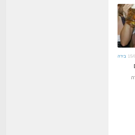
15/
בירה
ה