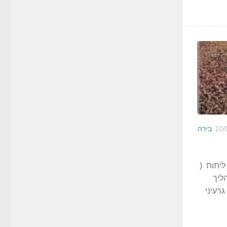
10/
בירה
ו על ליתות (
תהליך
רעיני