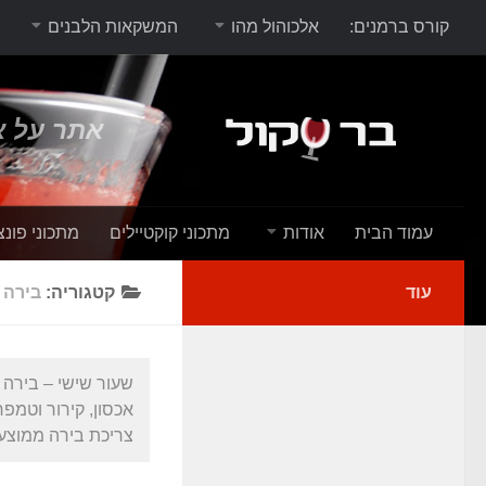
קורס ברמנים:
אלכוהול מהו
המשקאות הלבנים
אתר על א
עמוד הבית
אודות
מתכוני קוקטיילים
מתכוני פונצ
עוד
קטגוריה:
בירה
שעור שישי – בירה –
אכסון, קירור וטמפ
צריכת בירה ממוצעת