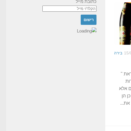
כתובת מייל
15/
בירה
הול נקראת "
ות
ם אלא
ן הן
את...