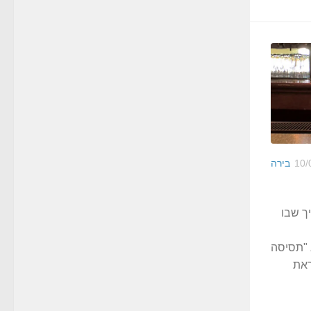
10/
בירה
הליך שבו
 "תסיסה
ראת