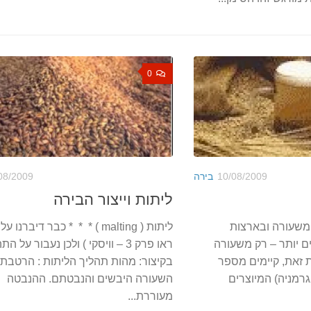
0
10/08/2009
בירה
08/2009
ליתות וייצור הבירה
משעורה ובארצות
ליתות ( malting ) * * * כבר דיברנ
ם יותר – רק משעורה
ראו פרק 3 – וויסקי ) ולכן נעבור על ה
 זאת, קיימים מספר
בקיצור: מהות תהליך הליתות : הרטבת ג
גרמניה) המיוצרים
השעורה היבשים והנבטתם. ההנבטה
מעוררת...