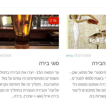
0
25/07/2009
בירה
08/2009
הבירה
סוגי בירה
יסטורי של ממש, שכן -
עד המאה ה15- ייצרו את הבירה בת
כשנבנתה בבל , בערך בשנת 4000 לפנה"ס ,
השמרים המתסיסים היו צפים על נוזל
בירה ואמנם נמצאו כלי
התערובת . תהליך זה של תסיסה נקרא
ם של מתכונים לייצור
עליונה" והבירה הנוצרת בתהליך זה נק
שורות בה.
בירה אייל (ale = שיכר). בירה...