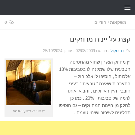
Skip to content
משקאות ייחודיים
0
קצת על יינות מחוזקים
ע"י
בר-סקול
· פורסם
02/08/2009
· עודכן
25/10/2024
יין מחוזק הוא יין שחוץ מהתסיסה
הטבעית שלו שמקנה לו בסביבות 13%
אלכוהול , הוסיפו לו אלכוהול –
התערבות שאינה " טבעית " בעיני
חובבי היין האדוקים , והביאו אותו
לרמה של סביבות 20% , כמו כן
לחלק מן היינות המחוזקים – גם הוסיפו
יין שרי מתיישן בחביות
תבלינים לשיפור ושינוי טעמם .