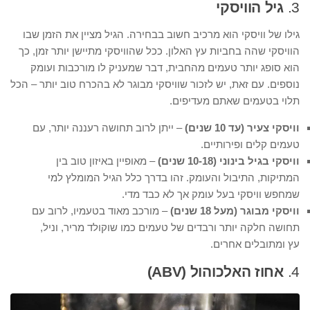
3.
גיל הוויסקי
גילו של וויסקי הוא מרכיב חשוב בבחירה. הגיל מציין את הזמן שבו
הוויסקי שהה בחביות עץ האלון. ככל שהוויסקי מתיישן יותר זמן, כך
הוא סופג יותר טעמים מהחבית, דבר שמעניק לו מורכבות ועומק
נוספים. עם זאת, יש לזכור שוויסקי מבוגר לא בהכרח טוב יותר – הכל
תלוי בטעמים שאתם מעדיפים.
וויסקי צעיר (עד 10 שנים)
– ייתן לרוב תחושה רעננה יותר, עם
טעמים קלים ופירותיים.
וויסקי בגיל בינוני (10-18 שנים)
– מאופיין באיזון טוב בין
המתיקות, התיבול והעומק. זהו בדרך כלל הגיל המומלץ למי
שמחפש וויסקי בעל עומק אך לא כבד מדי.
וויסקי מבוגר (מעל 18 שנים)
– מורכב מאוד בטעמיו, לרוב עם
תחושה חלקה יותר ורבדים של טעמים כמו שוקולד מריר, וניל,
עץ ומתובלים אחרים.
4.
אחוז האלכוהול (ABV)