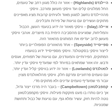
היילנדס (Highlands)
– אזור זה כולל מגוון רחב של טעמים,
החל ממלטים קלים ועד וויסקי מעושן ומורכב. וויסקי
מההיילנדס נחשב למגוון מאוד ולעיתים קרובות מציג מאפיינים
מתוקים ועשירים עם נגיעות של פירות ותבלינים.
איילה (Islay)
– וויסקי מאזור זה ידוע בטעמי העשן, הכבול
והמליחות, שמגיעים מהסביבה הימית בה מיוצרים. אוהבי וויסקי
מעושן לרוב יעדיפו את המותגים מהאזור הזה.
ספייסייד (Speyside)
– אחד מהאזורים הפופולריים ביותר
לייצור וויסקי בסקוטלנד. וויסקי מספייסייד ידוע בטעמיו
המתוקים, הפירותיים והמעודנים, עם נגיעות של תפוחים, אגסים
ודבש. זהו אזור שמתאים במיוחד למי שמעדיף וויסקי עדין יותר.
לואולנדס (Lowlands)
– אזור זה ידוע בוויסקי קליל ועדין יותר,
עם טעמים פרחוניים ומרקם חלק. וויסקי מהלואולנדס מצוין
עבור מי שמעדיף טעמים עדינים ולא מתוקים מדי.
קמפבלטאון (Campbeltown)
– בעבר היה מרכז ייצור גדול,
אך כיום נותרו בו מעט מזקקות פעילות. וויסקי מקמפבלטאון
נוטה להיות חזק, עשיר ומלא גוף, עם נגיעות של כבול ותחושת
שמנוניות.