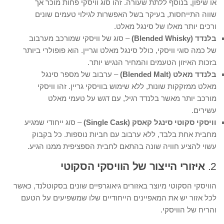
או שיפון, בנוסף ללתת שעורה. זהו סוג וויסקי פחות מוכר אך
שווה התייחסות, בעיקר בשל האפשרות לגילוי טעמים שונים
ורכים יותר מאלו של סינגל מאלט.
בלנדד (Blended Whisky)
– סוג של וויסקי שמורכב מערבוב
של כמה סוגי וויסקי, כולל סינגל מאלט וגריין. הוא פופולרי ביותר
בזכות האיזון הטעמים והמחיר הנגיש יותר.
בלנדד מאלט (Blended Malt)
– ערבוב של מספר סינגל
מאלט ממזקקות שונות, ללא שימוש בוויסקי גריין. זהו וויסקי
מורכב יותר מאשר בלנדד רגיל, עם דגש על טעמי מאלט
עשירים.
וויסקי סקוטי סינגל קאסק (Single Cask)
– סוג ייחודי שמגיע
מחבית אחת בלבד, ללא ערבוב עם חביות נוספות. כל בקבוק
עשוי להציע חוויה שונה בהתאם לחבית הספציפית ממנו הגיע.
2.
איזורי הייצור של הוויסקי הסקוטי
הוויסקי הסקוטי מיוצר באזורים גיאוגרפיים שונים בסקוטלנד, כאשר
לכל אזור יש את המאפיינים הייחודיים שלו שמשפיעים על הטעם
והריח של הוויסקי.