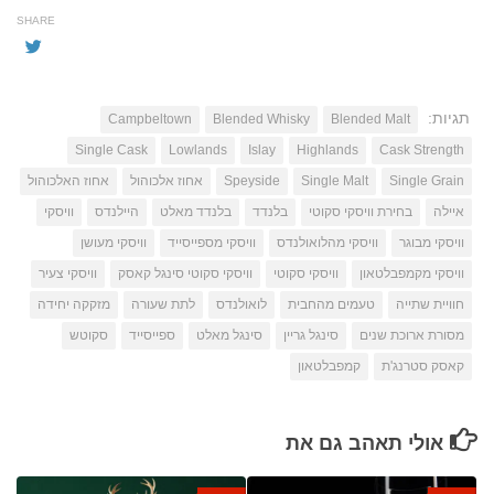
SHARE
תגיות:
Campbeltown
Blended Whisky
Blended Malt
Single Cask
Lowlands
Islay
Highlands
Cask Strength
Single Grain
Single Malt
Speyside
אחוז אלכוהול
אחוז האלכוהול
איילה
בחירת וויסקי סקוטי
בלנדד
בלנדד מאלט
היילנדס
וויסקי
וויסקי מבוגר
וויסקי מהלואולנדס
וויסקי מספייסייד
וויסקי מעושן
וויסקי מקמפבלטאון
וויסקי סקוטי
וויסקי סקוטי סינגל קאסק
וויסקי צעיר
חוויית שתייה
טעמים מהחבית
לואולנדס
לתת שעורה
מזקקה יחידה
מסורת ארוכת שנים
סינגל גריין
סינגל מאלט
ספייסייד
סקוטש
קאסק סטרנג'ת
קמפבלטאון
אולי תאהב גם את