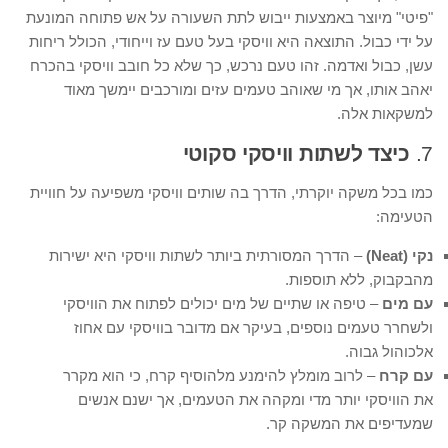
"פיטי" מיוצר באמצעות ייבוש לתת השעורה על אש פתוחה המונעת
על ידי כבול. התוצאה היא וויסקי בעל טעם עז וייחודי, הכולל ריחות
עשן, כבול ואדמה. זהו טעם נרכש, כך שלא כל חובב וויסקי בהכרח
יאהב אותו, אך מי שאוהב טעמים עזים ומורכבים יימשך מאוד
למשקאות אלה.
7.
כיצד לשתות וויסקי סקוטי
כמו בכל משקה יוקרתי, הדרך בה שותים וויסקי משפיעה על חוויית
הטעימה:
נקי (Neat)
– הדרך המסורתית ביותר לשתות וויסקי היא ישירות
מהבקבוק, ללא תוספות.
עם מים
– טיפה או שתיים של מים יכולים לפתוח את הוויסקי
ולשחרר טעמים נוספים, בעיקר אם מדובר בוויסקי עם אחוז
אלכוהול גבוה.
עם קרח
– לרוב מומלץ להימנע מלהוסיף קרח, כי הוא מקרר
את הוויסקי יותר מדי ומקהה את הטעמים, אך ישנם אנשים
שמעדיפים את המשקה קר.