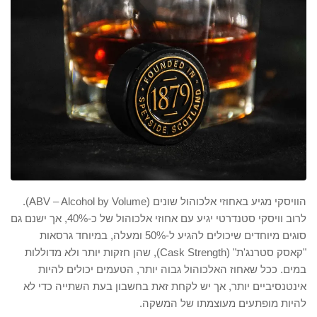
הוויסקי מגיע באחוזי אלכוהול שונים (ABV – Alcohol by Volume).
לרוב וויסקי סטנדרטי יגיע עם אחוזי אלכוהול של כ-40%, אך ישנם גם
סוגים מיוחדים שיכולים להגיע ל-50% ומעלה, במיוחד גרסאות
"קאסק סטרנג'ת" (Cask Strength), שהן חזקות יותר ולא מדוללות
במים. ככל שאחוז האלכוהול גבוה יותר, הטעמים יכולים להיות
אינטנסיביים יותר, אך יש לקחת זאת בחשבון בעת השתייה כדי לא
להיות מופתעים מעוצמתו של המשקה.