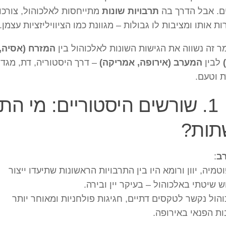
ם. אבל הדרך בה
תרבויות שונות
מתייחסות לאלכוהול, צורכות
ות אותו ומציבות לו גבולות – מגוונת כמו הציוויליזציות עצמן.
 זה נשווה את הגישות השונות לאלכוהול בין
המזרח (אסיה,
לבין
המערב (אירופה, אמריקה)
– דרך היסטוריה, דת, מגדר
 וטעם.
1. שורשים היסטוריים: מי הת
תות?
ב
:
טמיה, יוון ורומא היו בין התרבויות הראשונות שתיעדו ייצור
ש שיטתי באלכוהול – בעיקר יין ובירה.
הול נקשר לטקסים דתיים, חגיגות פולחניות ומאוחר יותר
ת הפנאי באירופה.