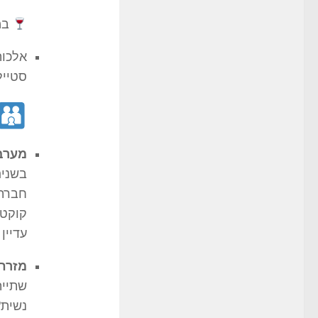
במ
אלכוה
סטייל
מערב
בשנים
חברתי
קוקטי
עדיין
מזרח
שתיית
נשית"