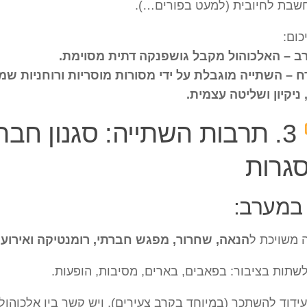
שבת לחיובית (למעט בפורים…).
כום:
ב – האלכוהול מקבל גושפנקה דתית מסוימת.
 – השתייה מוגבלת על ידי מסורות מוסריות ורוחניות ש
, ניקיון ושליטה עצמית.
3. תרבות השתייה: סגנון חבר
גרות
מערב:
 משויכת ל
הנאה, שחרור, מפגש חברתי, רומנטיקה ואירועי
לשתות בציבור: בפאבים, בארים, מסיבות, הופעות.
עידוד להשתכר (במיוחד בקרב צעירים), ויש קשר בין אלכוהול