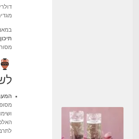
דולרי
מגדיר
במאמר
תיכון)
מסורת
לש
המער
מסופו
ושימו
האלכו
לתרבו