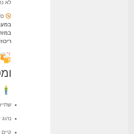
לא נח
סי
במער
במזרח
ריכוז
ומס
ב
שתייה
נהוג 
קיים 