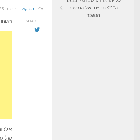
עלייתו מחדש של הג’ין במאה
ה־21: תחייתו של המשקה
ע"י
בר-סקול
· פורסם
25
הנשכח
השווא
SHARE
אלכוה
של פי