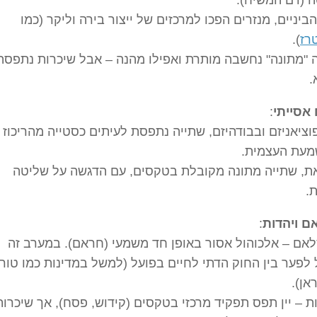
 (דם המשיח).
הביניים, מנזרים הפכו למרכזים של ייצור בירה וליקר (כמו
רז
).
 "מתונה" נחשבה מותרת ואפילו מהנה – אבל שיכרות נתפסה
.
אסייתי
:
וציאניזם ובבודהיזם, שתייה נתפסת לעיתים כסטייה מהריכוז
מעת העצמית.
ת, שתייה מתונה מקובלת בטקסים, עם הדגשה על שליטה
.
ם ויהדות
:
אם – אלכוהול אסור באופן חד משמעי (חראם). במערב זה
 לפער בין החוק הדתי לחיים בפועל (למשל במדינות כמו טור
אן).
ת – יין תפס תפקיד מרכזי בטקסים (קידוש, פסח), אך שיכרות