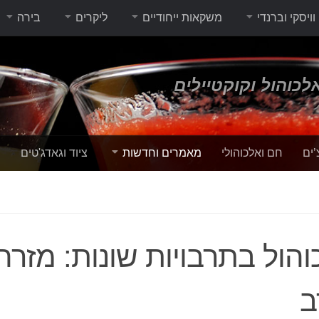
וויסקי וברנדי
משקאות ייחודיים
ליקרים
בירה
לכוהול וקוקטיילים
’ים
חם ואלכוהולי
מאמרים וחדשות
ציוד וגאדג'טים
י
הול בתרבויות שונות: מזרח
ב