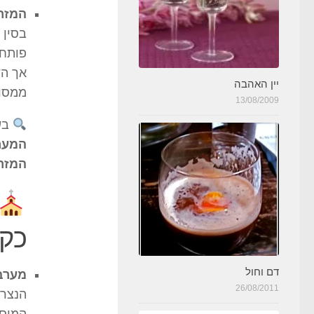
המזר
פותחו
אך הש
יין האהבה
ממסור
13/08/2009
בש
המערב
המזרח
כקד
דם וחול
מערב 
26/08/2011
הנצרו