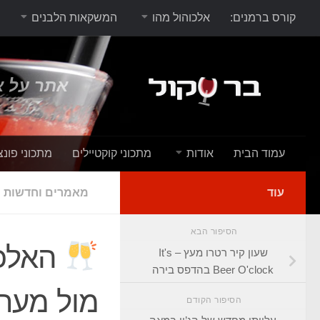
קורס ברמנים:
אלכוהול מהו
המשקאות הלבנים
אתר על א
עמוד הבית
אודות
מתכוני קוקטיילים
מתכוני פונצ
עוד
מאמרים וחדשות
הסיפור הבא
האלכו
שעון קיר רטרו מעץ – It's
Beer O'clock בהדפס בירה
מול מער
הסיפור הקודם