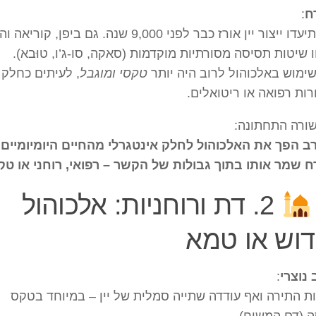
ח
:
בסין תיעדו ייצור יין אורז כבר לפני 9,000 שנה. גם ביפן, קוריאה
 שיטות תסיסה מסורתיות מוקדמות (סאקה, סו-ג’ו, טוּבא).
ימוש באלכוהול לרוב היה יותר
טקסי ומוגבל
, לעיתים כחלק
ות רפואה או ריטואלים.
ורה התחתונה:
 הפך את האלכוהול לחלק אינטגרלי מהחיים היומיומיים.
 שמר אותו בתוך גבולות של הקשר – רפואי, רוחני או טק
2. דת ורוחניות: אלכוהול
וש או טמא
נוצרי
:
ת התירה ואף עודדה שתייה סמלית של יין – במיוחד בטקס