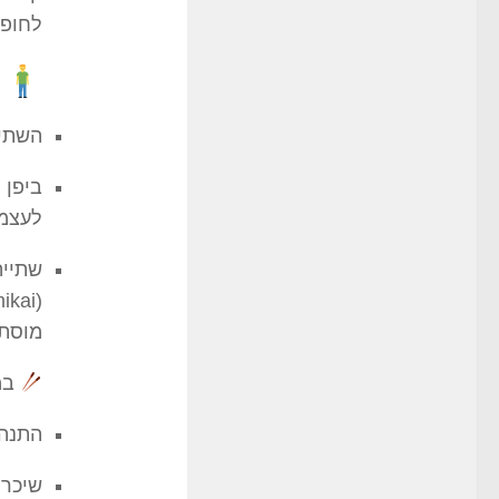
לחופש
ב
השתיי
ביפן 
לעצמך
שתייה
מוסתר
במ
התנהג
שיכרו