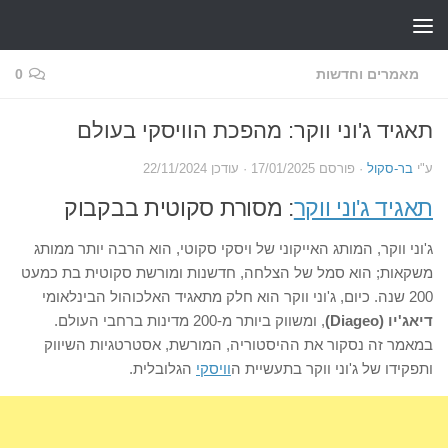
Skip to content
מאמרים וחדשות
0
תאגיד ג'וני ווקר: מהפכת הוויסקי בעולם
ע"י
בר-סקול
· פורסם
17/01/2025
· עודכן
22/11/2024
תאגיד ג'וני ווקר
: מסורת סקוטית בבקבוק
ג'וני ווקר, המותג האייקוני של ויסקי סקוטי, הוא הרבה יותר ממותג
משקאות; הוא סמל של הצלחה, חדשנות ומורשת סקוטית בת כמעט
200 שנה. כיום, ג'וני ווקר הוא חלק מתאגיד האלכוהול הבינלאומי
דיאג'יו (Diageo)
, ומשווק ביותר מ-200 מדינות ברחבי העולם.
במאמר זה נסקור את ההיסטוריה, המורשת, אסטרטגיות השיווק
ותפקידו של ג'וני ווקר בתעשיית ה
וויסקי
הגלובלית.