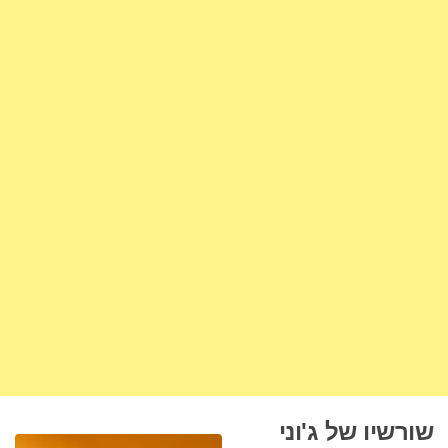
שורשיו של ג'וני