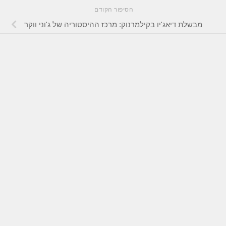
הסיפור הקודם
מבשלת דיאג'יו בקילמרנוק: מרכז ההיסטוריה של ג'וני ווקר