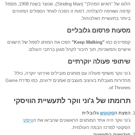
הלוגו של "האיש המהלך" (Striding Man), שנוצר בשנת 1908, מסמל
קדמה ושאיפה להצלחה. דמות זו הפכה לאחד הסמלים המזוהים
ביותר בתעשיית האלכוהול.
מסעות פרסום גלובליים
קמפיינים כמו
"Keep Walking"
הפכו את המותג לסמל של הישגים
אישיים והמשכיות, תוך חיבור לקהל מגוון ברחבי העולם.
שיתופי פעולה יוקרתיים
ג'וני ווקר משתף פעולה עם מותגים מובילים ואירועי יוקרה, כולל
מהדורות מוגבלות בעיצוב מעצבים ואמנים ידועים, כמו סדרת Game
of Thrones.
תרומתו של ג'וני ווקר לתעשיית הוויסקי
הפצת ה
סקוטש
גלובלית
ג'וני ווקר היה אחד המותגים הראשונים שהביאו את ה
וויסקי
הסקוטי למרכז הבמה העולמית.
חידושים בתעשייה