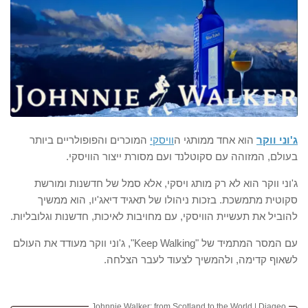
ג'וני ווקר
הוא אחד ממותגי ה
וויסקי
המוכרים והפופולריים ביותר
בעולם, המזוהה עם סקוטלנד ועם מסורת ייצור הוויסקי.
ג'וני ווקר הוא לא רק מותג ויסקי, אלא סמל של חדשנות ומורשת
סקוטית מתמשכת. בזכות ניהולו של תאגיד דיאג'יו, הוא ממשיך
להוביל את תעשיית הוויסקי, עם מחויבות לאיכות, חדשנות וגלובליות.
עם המסר המתמיד של "Keep Walking", ג'וני ווקר מעודד את העולם
לשאוף קדימה, ולהמשיך לצעוד לעבר הצלחה.
Johnnie Walker: from Scotland to the World | Diageo