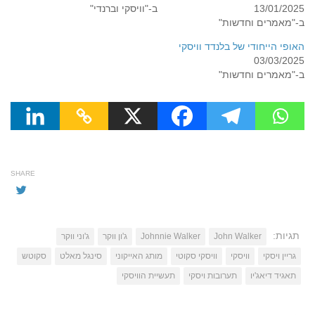
13/01/2025
ב-"וויסקי וברנדי"
ב-"מאמרים וחדשות"
האופי הייחודי של בלנדד וויסקי
03/03/2025
ב-"מאמרים וחדשות"
SHARE
תגיות:
John Walker
Johnnie Walker
ג'ון ווקר
ג'וני ווקר
גריין ויסקי
וויסקי
וויסקי סקוטי
מותג האייקוני
סינגל מאלט
סקוטש
תאגיד דיאג'יו
תערובות ויסקי
תעשיית הוויסקי