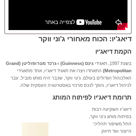
דיאג'יו: הכוח מאחורי ג'וני ווקר
הקמת דיאג'יו
בשנת 1997, תאגידי
גינס (Guinness)
ו-
גרנד מטרופוליטן (Grand
Metropolitan)
התאחדו ויצרו את תאגיד דיאג'יו, אחד מתאגידי
האלכוהול הגדולים בעולם. ג'וני ווקר, שכבר היה מותג מוביל, עבר
לניהול דיאג'יו, והפך לנכס מרכזי באסטרטגיה העסקית שלה.
תרומת דיאג'יו לפיתוח המותג
דיאג'יו השקיעה רבות
בפיתוח מותג ג'וני ווקר,
החל משיפור תהליכי
הייצור ועד חיזוק