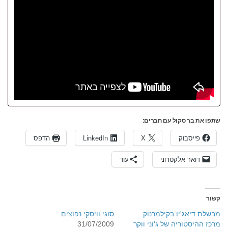
שתפו את בר סקול עם חברים:
פייסבוק
X
LinkedIn
הדפס
דואר אלקטרוני
עוד
קשור
מבשלת דיאג'יו בקילמרנוק:
סוגי וויסקי נפוצים
מרכז ההיסטוריה של ג'וני ווקר
31/07/2009