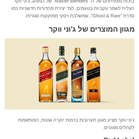
בזכות מומחיותם של ה-"Master Blenders" של המותג, ג'וני ווקר
הצליח לשמר עקביות בטעמים, לצד יצירת מהדורות חדשניות כמו
סדרת "Ghost & Rare", שמשלבת ויסקי ממזקקות סגורות.
מגוון המוצרים של ג'וני ווקר
ג'וני ווקר מציע מגוון תערובות ברמות יוקרה שונות, המותאמות
לקהלים מגוונים: