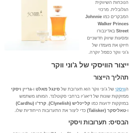
הנוכחות השיווקית
הגלובלית. מרכזי
המבקרים כמו
Johnnie
Walker Princes
Street
באדינבורו
ומסעות שיווק חדשניים
חיזקו את מעמדו של
ג'וני ווקר כסמל יוקרה.
ייצור הוויסקי של ג'וני ווקר
תהליך הייצור
ה
וויסקי
של ג'וני ווקר הוא תערובת של
סינגל מאלט
ו-
גריין ויסקי
ממזקקות שונות של דיאג'יו ברחבי סקוטלנד. המותג משתמש
במזקקות ידועות כמו
קליינליש (Clynelish)
,
קרד'ו (Cardhu)
ו-
טאליסקר (Talisker)
כדי ליצור את התערובות הייחודיות שלו.
הבסיס: תערובות ויסקי