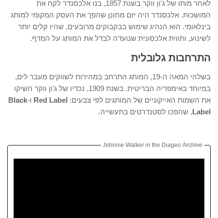
לאחר מותו של ג'ון ווקר בשנת 1857, בנו אלכסנדר לקח את
המושכות. אלכסנדר היה יזם מחונן שהפך את העסק המקומי למותג
בינלאומי. הוא הנהיג שימוש בבקבוקים מרובעים, שהיו קלים יותר
לשינוע, ותווית אלכסונית שנועדה לבדל את המותג על המדף.
התרחבות גלובלית
בשלהי המאה ה-19, המותג התרחב במהירות לשווקים מעבר לים,
במיוחד באימפריה הבריטית. בשנת 1909, נכדיו של ג'ון ווקר השיקו
את השמות האייקוניים של המותגים לפי צבעים:
Red Label
ו-
Black
Label
, שהפכו לסטנדרטים בתעשייה.
Johnnie Walker in the Diageo Archive