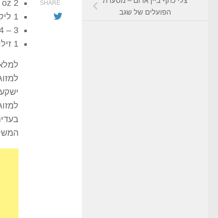
צלי כתף ביין אדום – מסעדת
2 oz
SHARE
הפועלים של שגב
1 ליקר מלון
3 – 4 מיץ אננס
1 זילוף מיץ קראנברי ( cranberry juice )
למלא 
למזוג
ישקע 
למזוג
בעדינ
המשקה