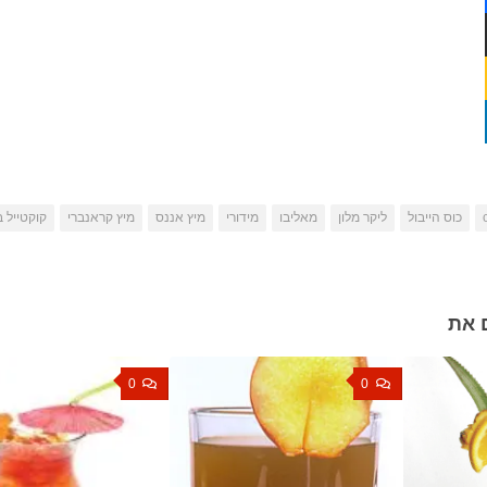
כוס הייבול
ליקר מלון
מאליבו
מידורי
מיץ אננס
מיץ קראנברי
קוקטייל 
 את
0
0