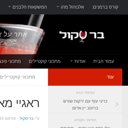
קורס ברמנים:
אלכוהול מהו
המשקאות הלבנים
אתר על א
עמוד הבית
אודות
מתכוני קוקטיילים
מתכוני פונצ
עוד
מתכוני קוקטיילים
הסיפור הבא
ראגיי מא
כרעי עוף עם ירקות שורש
ברוטב יין אדום
ע"י
בר-סקול
· פורסם
16
הסיפור הקודם