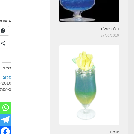
שתפו את
בלו מאליבו
27/02/2010
ע
קשור
סקובי 
5/2010
ב-"מתכו
יופיטר