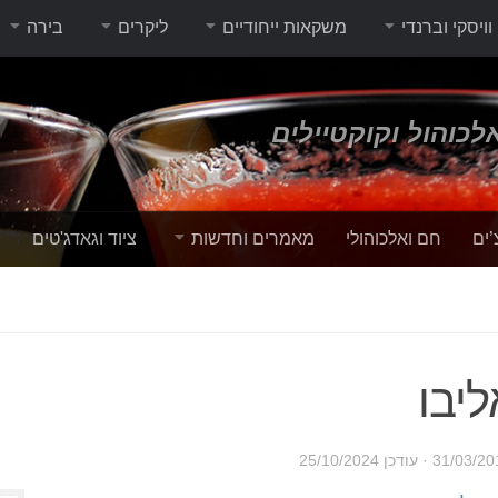
וויסקי וברנדי
משקאות ייחודיים
ליקרים
בירה
לכוהול וקוקטיילים
’ים
חם ואלכוהולי
מאמרים וחדשות
ציוד וגאדג'טים
י
ליבו
31/03/20
· עודכן
25/10/2024