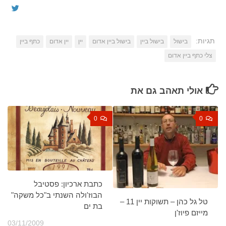
תגיות:
בישול
בישול ביין
בישול ביין אדום
יין
יין אדום
כתף ביין
צלי כתף ביין אדום
אולי תאהב גם את
0
0
כתבת ארכיון: פסטיבל
הבוז'ולה השנתי ב"כל משקה"
טל גל כהן – תשוקות יין 11 –
בת ים
מייזם פיוז'ן
03/11/2009