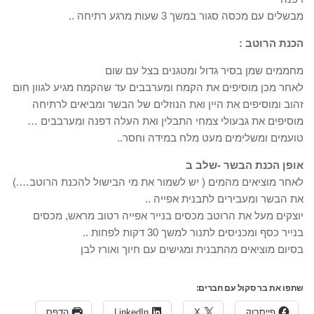
מבשלים עם מכסה סגור במשך 3 שעות מרגע רתיחה ..
הכנת הרוטב :
מחממים שמן בסיר גדול ומטגנים בצל עם שום
לאחר מכן מוסיפים את הקמח ומערבבים עד שהקמח מגיע לגוון חום
זהוב ומוסיפים את היין ואת הנוזלים של הבשר ומביאים לרתיחה
מוסיפים את גבעולי צמחי התבלין ואת העלה דפנה ומערבבים …
טועמים ומשלימים מעט מלח במידה וחסר..
אופן הכנת הבשר -שלב ב
לאחר מוציאים מהמים ( יש לשמור את מי הבישול להכנת הרוטב….)
את הבשר ומעבירים לתבנית אפייה ..
יוצקים מעל את הרוטב מכסים בנייר אפייה רטוב מראש, מכסים
בנייר כסף ומכניסים לתנור למשך 30 דקות לפחות ..
בסיום מוציאים מהתבנית ומגישים עם חיוך ואורז לבן
שתפו את בר סקול עם חברים:
פייסבוק
X
LinkedIn
הדפס