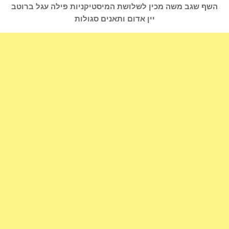
השף שגב משה מכין לשלושת המיסטיקניות פילה עגל ברוטב
יין אדום ותאנים סגולות