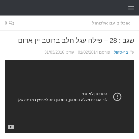
Skip to content
אוכלים עם אלכוהול
0
שגב : 28 – פילה עגל חלב ברוטב יין אדום
ע"י
בר-סקול
· פורסם
01/02/2014
· עודכן
31/03/2016