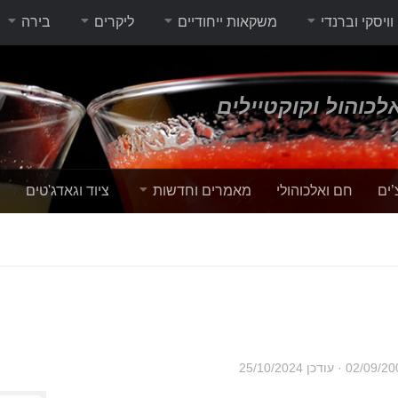
וויסקי וברנדי
משקאות ייחודיים
ליקרים
בירה
לכוהול וקוקטיילים
’ים
חם ואלכוהולי
מאמרים וחדשות
ציוד וגאדג'טים
י
02/09/20
· עודכן
25/10/2024