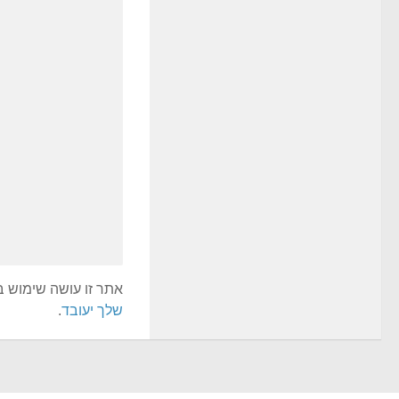
אתר זו עושה שימוש ב-Akismet כדי לסנן תגובות ז
שלך יעובד
.