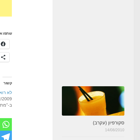
שתפו את
ע
קשור
לא רוא
2/2009
ב-"מתכו
סקורפיון (עקרב)
14/08/2010