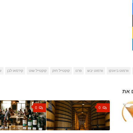
וורמוט ביאנקו
וורמוט יבש
פרנו
קוקטייל חזק
קוקטייל שוט
קירסאו לבן
ש
 את
0
0