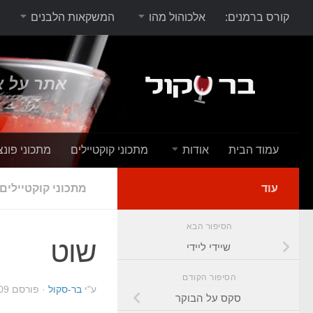
קורס ברמנים:
אלכוהול מהו
המשקאות הלבנים
אתר על א
עמוד הבית
אודות
מתכוני קוקטיילים
מתכוני פונצ
עוד
מתכוני קוקטיילים
הסיפור הבא
שוט
שיידי ליידי
הסיפור הקודם
ע"י
בר-סקול
· פורסם
09
סקס על הבוקר