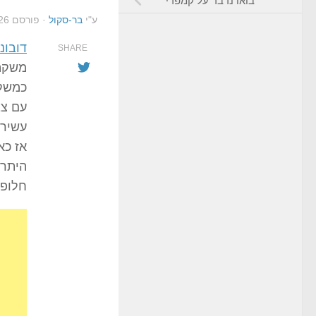
בואו נדבר על קמפרי
ע"י
בר-סקול
· פורסם
26
דובונ
SHARE
משקה 
כמשקה
עם צב
עשיר
אז כא
היתרו
חלופו