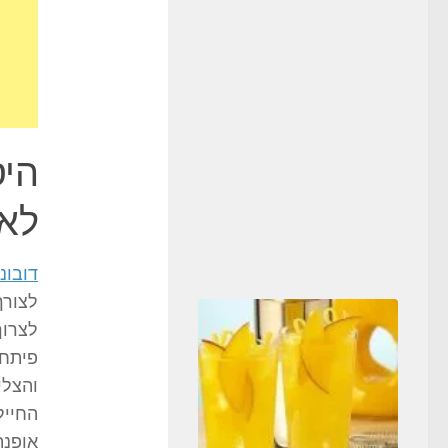
היס
לאפ
דובונ
לצורך
לצרוך
פיתח 
והצלי