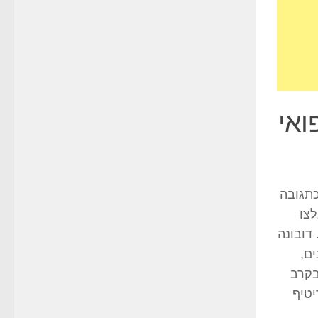
ואי
כתגובה
צו
דובונה
ם,
בקרב
הפך לאפריטיף