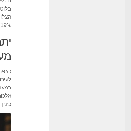
נרכשת
בלוטו
19%) הופך אותו לקליל.
יתר
מע
כאפרי
לעיכו
במערכ
אלכוה
כינין