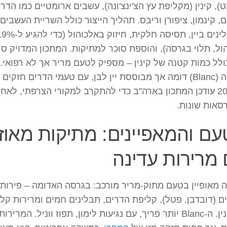
), קינין (מקליפת עץ הצ'ינצ'ונה), עשבים ארומטיים כמו הדרי
ם, קינמון, ציפורן וריבס. תהליך הייצור כולל השריית העשבים
והתבלינים ביין, תסיסה חלק
ול, תלוי בגרסה), והוספת סוכר למתיקות. המתכון המדויק סוד
ולל כמות קטנה של קינין – מספיק לטעם מריר אך לא רפואי.
הלבנה (Blanc) דומה אך מבוססת יין לבן, עם טעמי הדרים חזקים 
ב-2019 עודכן המתכון בארה"ב כדי להתקרב למקורי הצרפתי, לאח
סאות שונות.
ם והמאפיינים: מתיקות מאוז
מרירות עדינה
ה מאופיין בטעם מתוק-מריר מורכב: בגרסה האדומה – פירות
ם (דובדבן, פטל), קליפת הדרים, תבלינים חמים ומרירות קל
מהקינין. ה-Blanc יותר פריך, עם נגיעות לימון, תפוז ווניל. המרירות