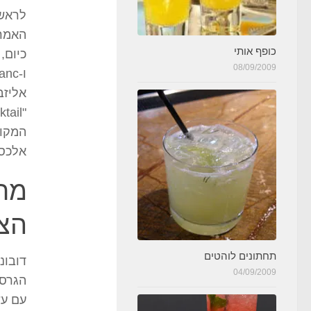
לראשו
האמרי
כופף אותי
כיום,
08/09/2009
אליזב
המקור
אלכסנ
מרכ
הצר
תחתונים לוהטים
04/09/2009
עם עש