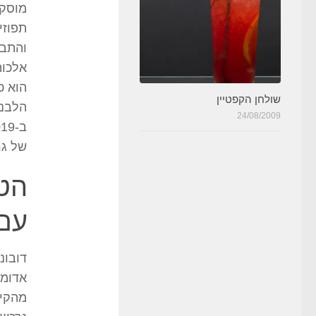
מוסקט
תפוזי
אלכוה
הוא כ
שולחן הקפטיין
24/08/2009
של גר
הטע
עם 
דובונ
אדומי