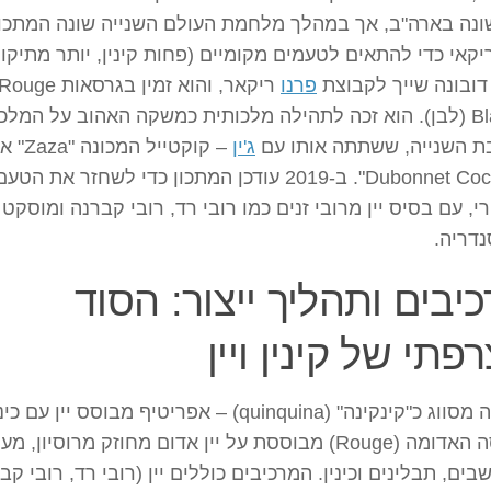
נה בארה"ב, אך במהלך מלחמת העולם השנייה שונה המתכון
קאי כדי להתאים לטעמים מקומיים (פחות קינין, יותר מתיקות
 דובונה שייך לקבוצת
פרנו
ו-Blanc (לבן). הוא זכה לתהילה מלכותית כמשקה האהוב על המלכ
ת השנייה, ששתתה אותו עם
ג'ין
– קוקטייל המכונה "Zaza
"Dubonnet Cocktail". ב-2019 עודכן המתכון כדי לשחזר את הטע
י, עם בסיס יין מרובי זנים כמו רובי רד, רובי קברנה ומוסקט
דריה.
יבים ותהליך ייצור: הסוד
פתי של קינין ויין
דובונה מסווג כ"קינקינה" (quinquina) – אפריטיף מבוסס יין עם כי
הגרסה האדומה (Rouge) מבוססת על יין אדום מחוזק מרוסיון, 
בים, תבלינים וכינין. המרכיבים כוללים יין (רובי רד, רובי קב