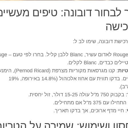
 לבחור דובונה: טיפים מעשיים
כישה
כישת דובונה, שימו לב ל:
: Rouge לאדום עשיר, Blanc ל
ים כבדים, Blanc לקלים.
יות
: קנו מגרסאות מקוריות מצרפת (Pernod Ricard),
מזיופים. בדקו תווית עם אחוז אלכוהול (14.8% באירופה, 19%
ב).
: בקבוק 750 מ"ל עולה 15-25 דולר, זול יחסית.
התחילו עם 375 מ"ל אם מתחילים.
: חיי מדף ארוכים, אך בדקו תאריך.
ון ושימוש: שמירה על הטריו