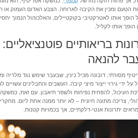
, אך פחות חזקה מזו של
קמפרי
. כמשקה אפריטיף, הוא מעו
ת הטעם ומכין את הקיבה לארוחה. הצבע האדום העמוק או ה
ונות בריאותיים פוטנציאליים:
בר להנאה
טיף מסורתי, דובונה מכיל כינין, שבעבר שימש נגד מלריה ומ
ל על ידי גירוי ייצור מיצי קיבה. העשבים והתבלינים עשויים ל
ת העיכול, להפחית נפיחות ולשפר תיאבון. עם זאת, כמשקה
ולי, צריכה מתונה חיונית – לא יותר ממנה אחת ליום. מחקרי
 מראים יתרונות אנטי-דלקתיים, אך בכמויות קטנות.