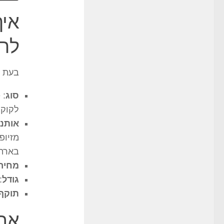
איך
לר
בעת ר
סוג
לקוקטייל
אותנט
בארה"
מחיר
גודל
: 
תוקף
אחס