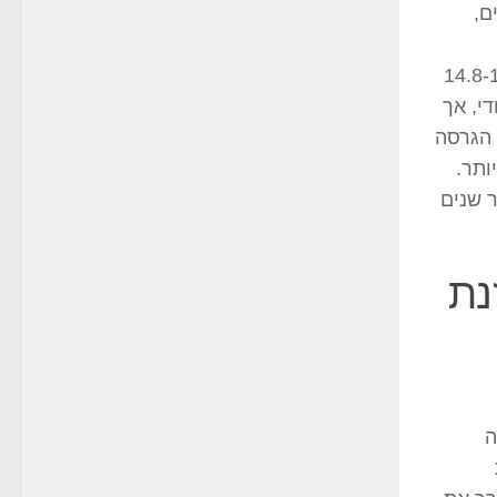
ם,
ית, חיזוק באלכוהול (כדי להגיע ל-14.8-19%
י, אך
 הגרסה
יותר.
ר שנים
נת
ה