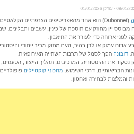
09/01/20
· עודכן
01/01/2026
ה
(Dubonnet) הוא אחד מהאפריטיפים הצרפתיים הקלאסיים
מבוסס יין מחוזק עם תוספת של כינין, עשבים ותבלינים, ש
 לפני ארוחה כדי לעורר את התיאבון.
ע אדום עמוק או לבן בהיר, טעם מתוק-מריר ייחודי והיסטורי
ה,
דובונה
הפך לסמל של תרבות השתייה האירופאית.
ן נסקור את ההיסטוריה, המרכיבים, תהליך הייצור, הטעמים,
נות הבריאותיים, דרכי השימוש,
מתכוני קוקטיילים
פופולריים,
ת והמלצות לבחירה ואחסון.