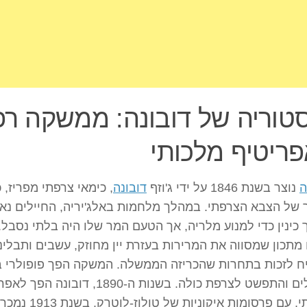
טוריה של דובונה: ממשקה רפ
ריטיף מלכותי
ה
נוצר בשנת 1846 על ידי ג'וזף
דובונה
, כימאי צרפתי מפריז, 
 של הצבא הצרפתי. במהלך מלחמות באלג'יריה, החיילים נאל
 כינין כדי למנוע מלריה, אך הטעם המר שלו היה בלתי נסבל. 
מתכון שמסווה את המרירות בעזרת יין מחוזק, עשבים ותבליני
ח לזכות בתחרות שהכריזה הממשלה. המשקה הפך פופולרי 
החיילים והתפשט לצרפת כולה. בשנות ה-1890, דובונה 
אופנתי, עם פרסומות איקוניות של טולוז-לוטרק. בשנת 1913 נמכר