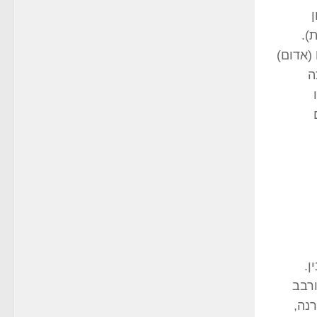
).
ריקאר, והוא זמין בגרסאות Rouge (אדום)
ה
" או
ם
נין.
מעורבב
רנה,