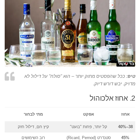
טיפ
: ככל שהפסטיס מתוק יותר – הוא "סולח" על דילול לא
מדויק. יבש דורש דיוק.
2. אחוז אלכוהול
אחוז
אפקט
מתי לבחור
38–40%
קל יותר, פחות "בועט"
קיץ חם, דילול חזק
45%
סטנדרט (Ricard, Pernod)
רוב השימושים