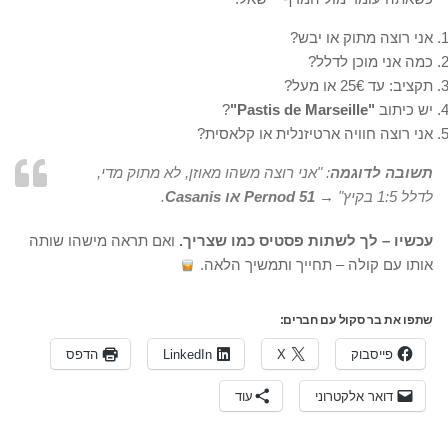
אני רוצה מתוק או יבש?
כמה אני מוכן לדלל?
תקציב: עד 25€ או מעל?
יש כיתוב
"Pastis de Marseille"
?
אני רוצה חוויה ארטיזנלית או קלאסית?
תשובה לדוגמה
: "אני רוצה משהו מאוזן, לא מתוק מדי,
לדלל 1:5 בקיץ" →
Pernod 51 או Casanis
.
עכשיו – לך לשתות פסטיס כמו שצריך.
ואם תראה מישהו שותה
אותו עם קולה – תחייך ותמשיך הלאה.
שתפו את בר סקול עם חברים:
פייסבוק
X
LinkedIn
הדפס
דואר אלקטרוני
עוד