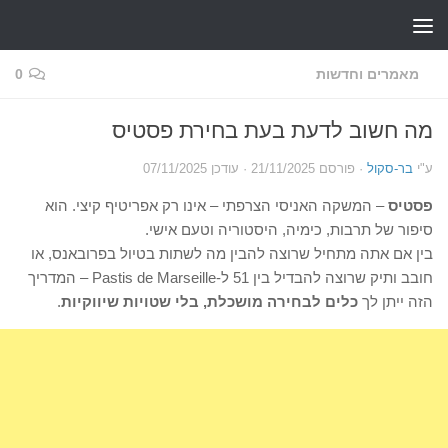
Skip to content
מאמרים וחדשות
0
מה חשוב לדעת בעת בחירת פסטיס
ע"י
בר-סקול
· פורסם
21/11/2025
· עודכן
07/11/2025
פסטיס
– המשקה האניסי הצרפתי – אינו רק אפריטיף קיצי. הוא
סיפור של תרבות, כימיה, היסטוריה וטעם אישי.
בין אם אתה מתחיל שרוצה להבין מה לשתות בטיול בפרובאנס, או
חובב ותיק שרוצה להבדיל בין 51 ל-Pastis de Marseille – המדריך
הזה ייתן לך
כלים לבחירה מושכלת, בלי שטויות שיווקיות
.