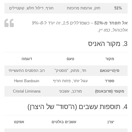
51%
חזק, ארומות מרוכזות
חורף, דילול חלש, קוקטיילים
אל תפחד מ-51%
– כשמדללים 1:5, זה יורד ל-8–9%
אלכוהול, כמו יין.
3. מקור האניס
מקור
טעם
דוגמה
סין/וייטנאם
חד, מתוק, "מסטיק"
רוב הפסטיס התעשייתי
ספרד
עגול יותר, פחות חריף
Henri Bardouin
מקומי (פרובאנס)
מורכב, עשבוני
Cristal Liminana
4. תוספות עשבים (ה"סוד" של היצרן)
יצרן
עשבים בולטים
אפקט