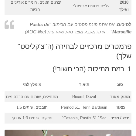
2010
יצרנים קטנים, חומרים אורגניים,
עליית פסטיס ארטיזנלי
ואילך
חביות
לסיכום
: אם אתה קונה פסטיס עם הכיתוב
"Pastis de
Marseille"
– אתה מקבל מוצר מוגן גאוגרפית (AOC-like).
פרמטרים מרכזיים לבחירה (ה"צ'קליסט"
שלך)
1. רמת מתיקות (הכי חשוב!)
סוג
תיאור
מומלץ למי
מתוק מאוד
Ricard, Duval
מתחילים, שותים עם הרבה מים
מאוזן
Pernod 51, Henri Bardouin
חובבים, שותים 1:5
יבש / מריר
Casanis, Pastis 51 "Sec"
ותיקים, שותים 1:3 או נקי