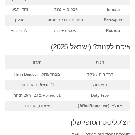
Tomate
פסטיס + גרנדין
ורוד, חגיגי
Perroquet
פסטיס + סירופ מנטה
מרענן
Rourou
פסטיס + תות
ילדותי-כיפי
איפה לקנות? (ישראל 2025)
חנות
יתרון
דרך היין / שקד
מבחר גדול, Henri Bardouin
המשתה
Ricard 1L במחיר טוב
Duty Free
Pernod 51 ב-20–25% הנחה
אונליין (WineRoute, etc.)
משלוח, מבצעים
הצ'קליסט הסופי שלך
כשאתה עומד מול המדף – שאל: