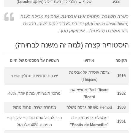
צבע
שקוף → חלבי-לבן בעת דילול (אפקט
Louche
)
הערה חשובה
: פסטיס
אינו אבסינת
. אבסינת מכילה לענה
(Artemisia absinthium) וחייבת לעבור זיקוק משני. פסטיס
הוא
מאצרט
(חליטה) – אין זיקוק נוסף.
היסטוריה קצרה (למה זה משנה לבחירה)
תקופה
אירוע
השפעה על הפסטיס של היום
צרפת אוסרת על אבסינת
1915
יצרנים מחפשים תחליף אניסי
(Thujone)
Paul Ricard ממציא את
1932
מתכון תעשייתי, מתוק יותר, 45%
Ricard
1938
Pernod משיקה גרסה משלה
מתחרה ישירה, פחות מתוק
ממשלת צרפת מגדירה
חייב להכיל אניס כוכבי + ליקוריץ +
1951
"Pastis de Marseille"
מינימום 40% אלכוהול