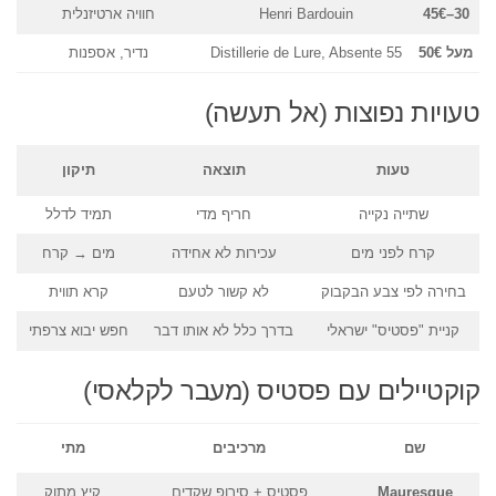
30–45€
Henri Bardouin
חוויה ארטיזנלית
מעל 50€
Distillerie de Lure, Absente 55
נדיר, אספנות
טעויות נפוצות (אל תעשה)
טעות
תוצאה
תיקון
שתייה נקייה
חריף מדי
תמיד לדלל
קרח לפני מים
עכירות לא אחידה
מים → קרח
בחירה לפי צבע הבקבוק
לא קשור לטעם
קרא תווית
קניית "פסטיס" ישראלי
בדרך כלל לא אותו דבר
חפש יבוא צרפתי
קוקטיילים עם פסטיס (מעבר לקלאסי)
שם
מרכיבים
מתי
Mauresque
פסטיס + סירופ שקדים
קיץ מתוק