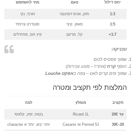
יחס דילול
טעם
מתי להשתמש
1:3
חזק, אניס דומיננטי
חורף, נקי
1:5
מאוזן, קיצי
סטנדרט צרפתי
1:7+
קל, מרענן
קיץ חם, מתחילים
טכניקה
:
שפוך פסטיס לכוס
הוסף
קרח
(אחרי! – מונע עכירות)
שפוך מים קרים לאט – צפה ב
אפקט Louche
המלצות לפי תקציב ומטרה
תקציב
מומלץ
למה
עד 20€
Ricard 1L
בטוח, זמין, קלאסי
20–30€
Pernod 51 או Casanis
יותר יבש, יותר א character