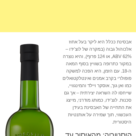
אבסינת ככלל היא ליקר בעל אחוז
אלכוהול גבוה (במקרה של לוצ'ידו –
62% ABV, או 124 פרוף), והיא נוצרה
במקור כתרופה בשוויץ בסוף המאה
ה-18. עם הזמן, היא הפכה למשקה
פופולרי בקרב אמנים ואינטלקטואלים
כמו ואן גוך, אוסקר ויילד והמינגוויי,
שייחסו לה השראה יצירתית – אך גם
סכנות. לוצ'ידו, כמותג מודרני, מייצג
את התחייה של האבסינת בעידן
העכשווי, תוך שמירה על אותנטיות
היסטורית.
היסטוריה: מהאיסור עד