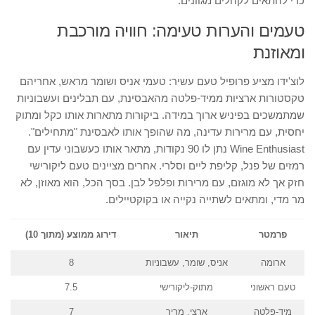
כדי להתאים לקהלים מגוונים.
טעמים והערות טעימה: חוויה מורכבת
ומאוזנת
לוצ'ידו מציע פרופיל טעם עשיר: טעמי אניס ושומר מראש, אחריהם
טקסטורות ארציות ממיד-פלטה מהאבסינת, עם תבלינים ועשבוניות
שמתמשכים בפיניש ארוך במידה. ביקורות מתארות אותו כקל ומתוק
יחסית, עם מרירות עדינה, מה שהופך אותו לאבסינת "מתחילים".
Wine Enthusiast נתן לו 90 נקודות, מתאר אותו כעשבוני עדין עם
רמזים של פנל, קליפת ליים וסלרי. אחרים מציינים טעם ליקורישי
חזק אך לא מוגזם, עם מרירות ופלפל לבן. בסך הכל, הוא מאוזן, לא
מר מדי, ומתאים לשתייה נקייה או בקוקטיילים.
פרמטר
תיאור
דירוג ממוצע (מתוך 10)
ארומה
אניס, שומר, עשבוניות
8
טעם ראשוני
מתוק-ליקורישי
7.5
מיד-פלטה
ארצי, מריר
7