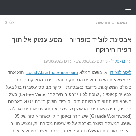
Skip to content
מאמרים וחדשות
0
אבסינת לוצ'יד סופריור – מסע עמוק אל תוך
הפיה הירוקה
ע"י
בר-סקול
· פורסם
29/08/2025
· עודכן
19/08/2025
ליקר לוצ'ידו
, או בשמו המלא
Lucid Absinthe Supérieure
, הוא אחד
מהמשקאות האלכוהוליים המרתקים והשנויים במחלוקת ביותר
בעולם המשקאות. מדובר באבסינת – ליקר מבוסס עשבי תיבול בעל
צבע ירוק אופייני, שזכה לכינוי "הפיה הירוקה" (La Fée Verte) בשל
השפעותיו ההזויות המיוחסות לו. לוצ'ידו הושק בשנת 2007 בארצות
הברית, והיה האבסינת הראשון שנעשה עם תולעת אבסינת גדולה
(Grande Wormwood) ששוחרר באופן חוקי לאחר איסור של 95
שנים. המשקה מיוצר בצרפת על פי שיטות מסורתיות, ומציע חוויה
טעימה מורכבת המשלבת טעמי אניס, שומר ועשבי תיבול ארציים.