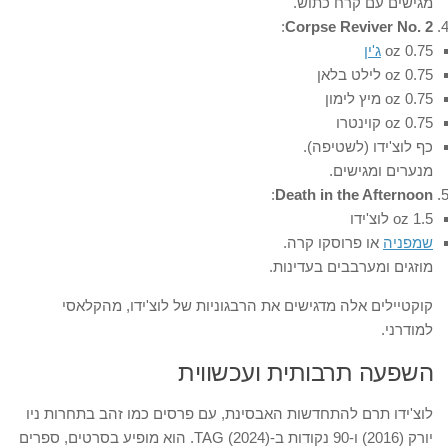
מגישים עם קרח כתוש.
:
Corpse Reviver No. 2
0.75 oz
ג'ין
0.75 oz לילט בלאן
0.75 oz מיץ לימון
0.75 oz קוינטרו
כף לוצ'ידו (לשטיפה).
מנערים ומגישים.
:
Death in the Afternoon
1.5 oz לוצ'ידו
שמפניה
או פרוסקו קרה.
מוזגים ומערבבים בעדינות.
קוקטיילים אלה מדגישים את הרבגוניות של לוצ'ידו, מהקלאסי
למודרני.
השפעה תרבותית ועכשווית
לוצ'ידו תרם להתחדשות האבסינת, עם פרסים כמו זהב בתחרות ניו
יורק (2016) ו-90 נקודות ב-TAG (2024). הוא מופיע בסרטים, ספרים