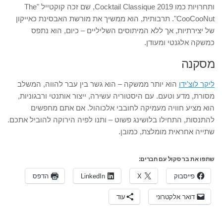
ותחרויות כמו Cocktail Classique 2019, שם זכה קוקטייל "The
CooCooNut". תרבותית, הוא ממשיך את מורשת האבסינת כאייקון
של יצירתיות, אך ללא המיתוסים השליליים – כיום, הוא נתפס
כמשקה אלגנטי ומעודן.
מסקנה
ליקר לוצ'ידו
הוא יותר ממשקה – הוא גשר בין עבר להווה, המשלב
מסורת, מדע וטעם. עם היסטוריה עשירה, ייצור אותנטי ורבגוניות,
הוא מציע חוויה מעמיקה לחובבי אלכוהול. אם אתם מחפשים
להתנסות, התחילו בלושינג פשוט – ותנו לפיה הירוקה להוביל אתכם.
שתייה אחראית מומלצת, כמובן.
שתפו את בר סקול עם חברים:
פייסבוק
X
LinkedIn
הדפס
דואר אלקטרוני
עוד