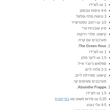
1 oz לוצ'ידו
4-6 טיפות טבסקו
3 טיפות מלח ופלפל
1/2 oz רוטב ווסטרשייר
מיץ עגבניות טרי
קישוט: סלרי וירקות.
מערבבים עם קרח.
:
The Green Hour
1 oz לוצ'ידו
1.5 oz ליקר מלון
ספלאש ג'ינג'ר אייל
2-3 פלחי ליים
קישוט: ספירלת ליים.
מערבבים ומגישים קר.
:
Absinthe Frappe
1.5 oz לוצ'ידו
0.25 oz סירופ פשוט (או
בנדיקטין
)
4-5 עלי נענע