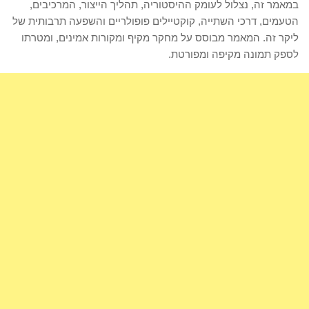
במאמר זה, נצלול לעומק ההיסטוריה, תהליך הייצור, המרכיבים,
הטעמים, דרכי השתייה, קוקטיילים פופולריים והשפעה תרבותית של
ליקר זה. המאמר מבוסס על מחקר מקיף ומקורות אמינים, ומטרתו
לספק תמונה מקיפה ומפורטת.