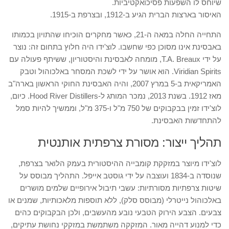
שיוחס לו השפעות פסיכואקטיביות.
האיסור בארצות הברית הגיע ב-1912, ובצרפת ב-1915.
התחייה החלה במאה ה-21, כאשר מחקרים הוכיחו שהתויון בכמותו
באבסינת אינו מסוכן כפי שחשבו. לוצ'ידו היה חלוץ בתחום זה: נוצר
על ידי T.A. Breaux, מומחה לאבסינת והיסטוריון, ששיתף פעולה עם
Viridian Spirits. הוא אושר על ידי לשכת המסחר באלכוהול וטבק
האמריקאית ב-5 במרץ 2007, והיה האבסינת החוקי הראשון בארה"ב
מאז 1912. בשנת 2013, נמכר המותג ל-Hood River Distillers. כיום,
לוצ'ידו זמין בבקבוקים של 750 מ"ל ו-375 מ"ל, וממשיך להיות סמל
להתחדשות האבסינת.
תהליך ייצור: מסורת צרפתית אותנטית
לוצ'ידו מיוצר במזקקת קומבייה ההיסטורית בעמק הלואר בצרפת,
שנוסדה ב-1834 ועוצבה על ידי גוסטב אייפל. התהליך מבוסס על
שיטות צרפתיות מסורתיות: עשבי תיבול אירופיים שלמים מושרים
באלכוהול נייטרלי (מבוסס סלק), ללא תוספות מלאכותיות, שמנים או
צבעים. הצבע הירוק הטבעי נובע מהעשבים, ולכן הבקבוקים כהים
כדי למנוע דהייה מאור. המזקקה משתמשת במזקקי נחושת עתיקים,