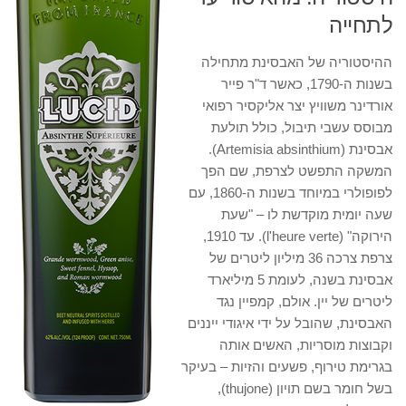
לתחייה
ההיסטוריה של האבסינת מתחילה
בשנות ה-1790, כאשר ד"ר פייר
אורדינר משוויץ יצר אליקסיר רפואי
מבוסס עשבי תיבול, כולל תולעת
אבסינת (Artemisia absinthium).
המשקה התפשט לצרפת, שם הפך
לפופולרי במיוחד בשנות ה-1860, עם
שעה יומית מוקדשת לו – "שעת
הירוקה" (l'heure verte). עד 1910,
צרפת צרכה 36 מיליון ליטרים של
אבסינת בשנה, לעומת 5 מיליארד
ליטרים של יין. אולם, קמפיין נגד
האבסינת, שהובל על ידי איגודי ייננים
וקבוצות מוסריות, האשים אותה
בגרימת טירוף, פשעים והזיות – בעיקר
בשל חומר בשם תויון (thujone),