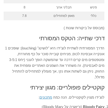
פיניש
תבליני ארוך
8
כללי
מאוזן למתחילים
7.8
(מבוסס על ביקורות שונות )
דרכי שתייה: הטקס המסורתי
הדרך המסורתית לשתיית לוצ'ידו היא "לושינג" (louching): שופכים 1
אונקייה אבסינת לכוס, מניחים קוביית סוכר על כף מחוררת,
ומטפטפים מים קרים דרכה עד שהמשקה הופך לענני (יחס 3-5:1
מים לאבסינת). זה משחרר את השמנים האתריים ומפחית את
החוזק. ניתן גם לשתות אותו נקי, אך מומלץ למתחילים להתחיל
מדולל.
קוקטיילים פופולריים: מגוון יצירתי
לוצ'ידו מצוין לקוקטיילים. הנה כמה
מתכונים
:
Bloody Fairy
(וריאציה על Bloody Mary):