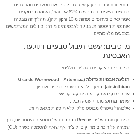
והתערובת עוברת זיקוק איטי כדי לשמר את הטעמים המורכבים.
התוצאה היא אבסינת בעלת 62% אלכוהול, העומדת בתקנים
אמריקאיים ואירופיים (פחות מ-10 ppm תויון). תהליך זה מבטיח
אותנטיות היסטורית, בניגוד לאבסינתים מודרניים זולים המשתמשים
בצבעים מלאכותיים.
מרכיבים: עשבי תיבול טבעיים ותולעת
האבסינת
המרכיבים העיקריים בלוצ'ידו כוללים:
תולעת אבסינת גדולה (Grande Wormwood – Artemisia
absinthium)
: המקור לטעם הארצי והמריר, ולתויון.
אניס ירוק
: מעניק טעם מתוק-ליקורישי.
שומר מתוק
: מוסיף עומק תבליני.
אלכוהול נייטרלי מבוסס סלק, ללא תוספות מלאכותיות.
המתכון פותח על ידי Breaux בהתבסס על נוסחאות היסטוריות, תוך
שמירה על ריכוזים מדויקים. לוצ'ידו אף שואף להסמכה כשרה (OU),