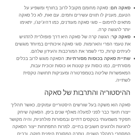
סאקה חם
: סאקה מחומם מקובל לרוב בחורף ומשפיע על
הטעם, מעניק לו תווים עשירים וחמים. עם זאת, לא כל סאקה
מתאים לחימום – סוגי סאקה מעודנים, כמו דהיג'ינג'ו, יתאימו
יותר להגשה קרה.
סאקה קר
: הגשה קרה של סאקה היא דרך פופולרית להדגיש
את טעמי הפרי והארומות. סוגי סאקה איכותיים במיוחד מוגשים
לעיתים קרות, כדי לשמר את המורכבות והעידון שלהם.
שתיית סאקה בכוסות מסורתיות
: הסאקה מוגש לרוב בכלים
מסורתיים, כמו כוסות עץ קטנות או כוסות זכוכית עבות,
המאפשרות שליטה בטמפרטורה ומעניקות תחושה טקסית
לשתייה.
ההיסטוריה והתרבות של סאקה
סאקה הוא משקה בעל שורשים היסטוריים עמוקים, כאשר תהליך
ייצורו תועד כבר לפני למעלה מאלף שנים ביפן. הסאקה שיחק
תפקיד משמעותי בטקסים דתיים ובמסורות פולחניות, והיה מקושר
לחגיגות ולרגעים חשובים בחיים. למרות התפתחות ייצור הסאקה
המסחרי במהלך השנים, נותרה המסורת היפנית חזקה, ורבים