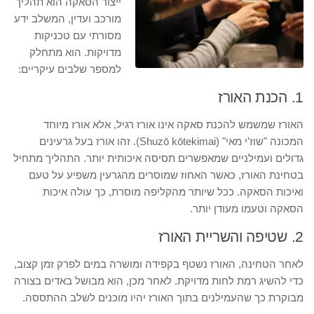
ייצור הסאקה הוא תהליך
מורכב ועדין, המשלב ידע
מסורתי עם טכניקות
מדויקות. הוא מתחלק
למספר שלבים עיקריים:
1. הכנת האורז
האורז שמשמש להכנת סאקה אינו אורז רגיל, אלא אורז מיוחד
המכונה "שוז'י מאי" (Shuzō kōtekimai). זהו אורז בעל גרעינים
גדולים ועמילניים שמאפשרים תסיסה איכותית יותר. התהליך מתחיל
בטחינת האורז, כאשר האחוז שמוסרים מהגרעין משפיע על טעם
ואיכות הסאקה. ככל שיותר מהקליפה מוסרת, כך עולה איכות
הסאקה וטעמו מעודן יותר.
2. שטיפה והשריית האורז
לאחר הטחינה, האורז נשטף בקפידה ומושרה במים לפרק זמן קצוב,
כדי להשיג רמת לחות מדויקת. לאחר מכן, הוא מבושל באדים בצורה
מבוקרת כך שהעמילנים בתוך האורז יהיו מוכנים לשלב ההתססה.