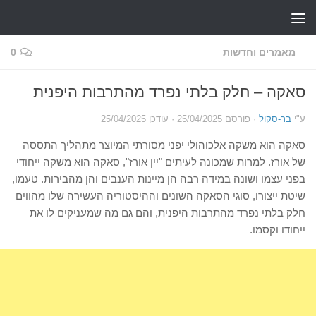
Skip to content
מאמרים וחדשות
0
סאקה – חלק בלתי נפרד מהתרבות היפנית
ע"י
בר-סקול
· פורסם
25/04/2025
· עודכן
25/04/2025
סאקה הוא משקה אלכוהולי יפני מסורתי המיוצר מתהליך התססה
של אורז. למרות שמכונה לעיתים "יין אורז", סאקה הוא משקה ייחודי
בפני עצמו ושונה במידה רבה הן מיינות הענבים והן מהבירות. טעמו,
שיטת ייצורו, סוגי הסאקה השונים וההיסטוריה העשירה שלו מהווים
חלק בלתי נפרד מהתרבות היפנית, והם גם מה שמעניקים לו את
ייחודו וקסמו.