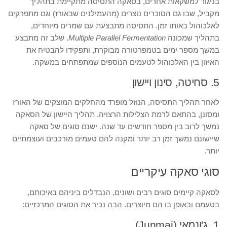
בניגוד למשקאות אחרים, בסאקה התסיסה מתקיימת בתהליך
מקביל, שבו גם הסוכרים נוצרים (מהעמילנים שבאורז) וגם מתפרקים
לאלכוהול באותו זמן. התסיסה מתבצעת עם שמרים מיוחדים,
בתהליך שמכונה
Multiple Parallel Fermentation
. שלב זה מתבצע
במשך מספר ימים בטמפרטורה מבוקרת, ותפקידו להבטיח את
האיזון בין האלכוהול לטעמים הנוספים שמתפתחים במשקה.
5. סחיטה, סינון ויישון
לאחר תהליך התסיסה, הנוזל מופרד מהחלקים המוצקים של האורז
ומסונן, בהתאם לרמת הצלילות הרצויה. תהליך היישון של הסאקה
נמשך לרוב בין מספר חודשים עד שנה. ישנם סוגים של סאקה
שיישונם נמשך זמן רב יותר ומקנה להם טעמים מורכבים ועוצמתיים
יותר.
סוגי סאקה עיקריים
לסאקה קיימים סוגים רבים ושונים, הנבדלים ביניהם באיכותם,
בטעמם ובאופן בו הם מיוצרים. הבה נכיר את הסוגים המרכזיים:
1. ג'ונמאי (Junmai)