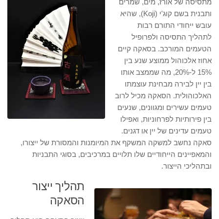
מתסיסה של אורז, מים, שמרים
ותבנית בשם קוג'י (Koji), שהיא
עובש ייחודי התורם רבות
לתהליך התסיסה ולפרופיל
הטעמים המורכב. בסאקה קיים
אחוז אלכוהול ממוצע שנע בין
15% ל-20%, מה שממצב אותו
בין יין לבירה מבחינת עוצמתו
האלכוהולית. הסאקה מכיל לרוב
טעמים עשירים ומגוונים, שנעים
בין פירותיות לפרחוניות, ואפילו
טעמים עדינים של יין או דגנים.
סאקה נחשב למשקה המשקף את המיומנות והמסורת של ייצורו,
והמאפיינים הייחודיים שלו תלויים במרכיבים, בסוגי התבניות
ובתהליכי הייצור.
תהליך ייצור
הסאקה