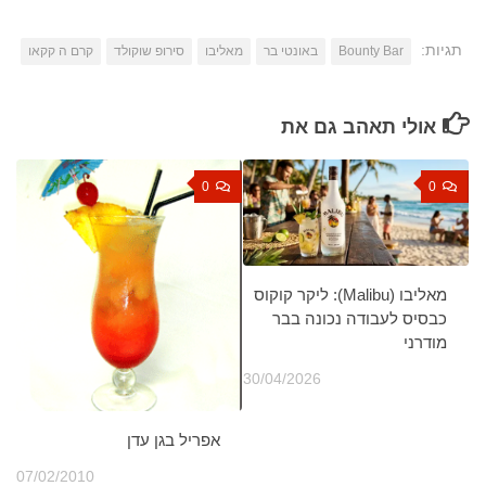
תגיות:
Bounty Bar
באונטי בר
מאליבו
סירופ שוקולד
קרם ה קקאו
אולי תאהב גם את
0
0
מאליבו (Malibu): ליקר קוקוס
כבסיס לעבודה נכונה בבר
מודרני
30/04/2026
אפריל בגן עדן
07/02/2010