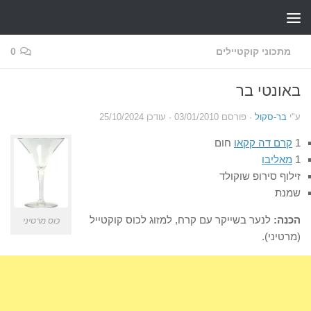
Skip to content
מתכוני קוקטיילים
0
באונטי בר
ע"י
בר-סקול
· פורסם
03/01/2010
· עודכן
25/10/2024
1
קרם דה קקאו
חום
1
מאליבו
זילוף סירופ שוקולד
שמנת
הכנה:
לנער בשייקר עם קרח, למזוג לכוס קוקטייל
כוס מרטיני
(מרטיני).