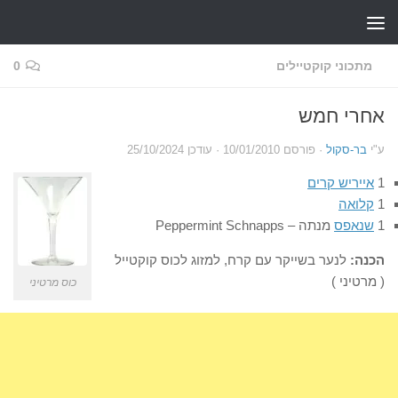
Skip to content
מתכוני קוקטיילים
0
אחרי חמש
ע"י
בר-סקול
· פורסם
10/01/2010
· עודכן
25/10/2024
1
אייריש קרים
1
קלואה
1
שנאפס
מנתה – Peppermint Schnapps
הכנה:
לנער בשייקר עם קרח, למזוג לכוס קוקטייל
( מרטיני )
כוס מרטיני