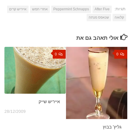
תגיות:
After Five
Peppermint Schnapps
אחרי חמש
אייריש קרים
קלואה
שנאפס מנתה
אולי תאהב גם את
0
0
אייריש שייק
28/12/2009
גליץ' בבוץ