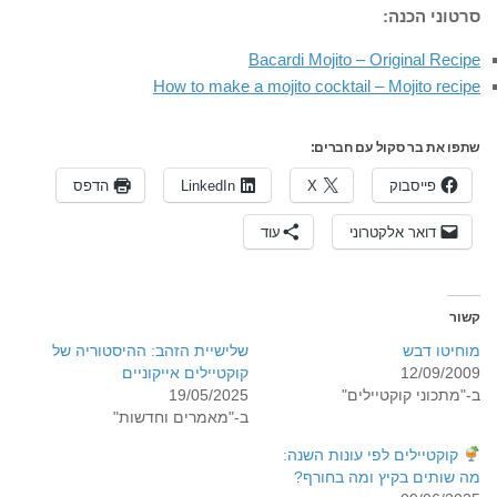
סרטוני הכנה:
Bacardi Mojito – Original Recipe
How to make a mojito cocktail – Mojito recipe
שתפו את בר סקול עם חברים:
פייסבוק
X
LinkedIn
הדפס
דואר אלקטרוני
עוד
קשור
מוחיטו דבש
שלישיית הזהב: ההיסטוריה של
12/09/2009
קוקטיילים אייקוניים
ב-"מתכוני קוקטיילים"
19/05/2025
ב-"מאמרים וחדשות"
קוקטיילים לפי עונות השנה:
מה שותים בקיץ ומה בחורף?