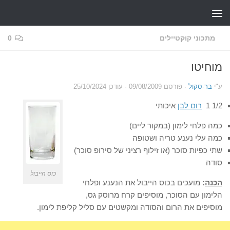
Skip to content
מתכוני קוקטיילים
0
מוחיטו
ע"י
בר-סקול
· פורסם
09/08/2009
· עודכן
25/10/2024
1/2 1
רום לבן
איכותי
כמה פלחי לימון (במקור ליים)
כמה עלי נענע טריה ושטופה
שתי כפיות סוכר (או זילוף רציני של סירופ סוכר)
סודה
כוס הייבול
הכנה
:
מועכים בכוס הייבול את הנענע ופלחי
הלימון עם הסוכר, מוסיפים קרח מרוסק גס,
מוסיפים את הרום והסודה ומקשטים עם סליל קליפת לימון.