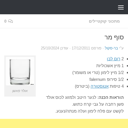
Skip to content
מתכוני קוקטיילים
0
סוף מר
ע"י
בר-סקול
· פורסם
17/12/2011
· עודכן
25/10/2024
2
רום לבן
1 מיץ אשכוליות
1/2 מיץ לימון (טרי או משומר)
1/2 סירופ falernum
4 טיפות
אנגסטורה
(ביטרס)
אולד פאשן
הוראות הכנה
: לנער היטב ולמזוג לכוס אולד
פשן רחבה על גבי קרח כתוש.
לקשט עם פלח לימון ועלה מנתה/נענע.