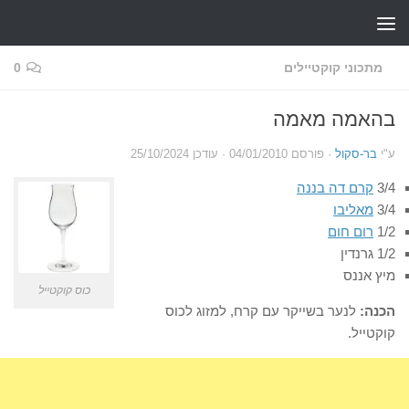
Skip to content
מתכוני קוקטיילים
0
בהאמה מאמה
ע"י
בר-סקול
· פורסם
04/01/2010
· עודכן
25/10/2024
3/4
קרם דה בננה
3/4
מאליבו
1/2
רום חום
1/2 גרנדין
מיץ אננס
כוס קוקטייל
הכנה:
לנער בשייקר עם קרח, למזוג לכוס
קוקטייל.